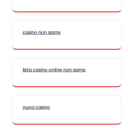
casino non aams
lista casino online non aams
nuovi casino