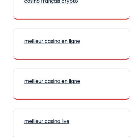
casino français crypto
meilleur casino en ligne
meilleur casino en ligne
meilleur casino live