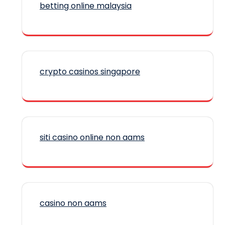
betting online malaysia
crypto casinos singapore
siti casino online non aams
casino non aams