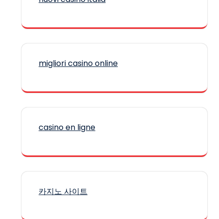
migliori casino online
casino en ligne
카지노 사이트