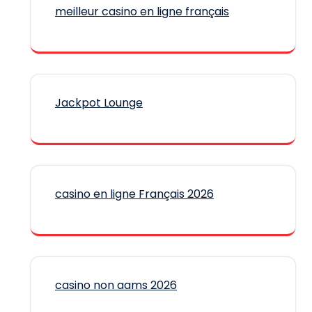
meilleur casino en ligne français
Jackpot Lounge
casino en ligne Français 2026
casino non aams 2026