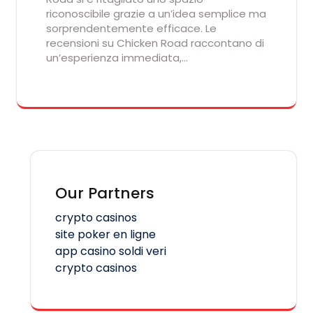
riconoscibile grazie a un’idea semplice ma
sorprendentemente efficace. Le
recensioni su Chicken Road raccontano di
un’esperienza immediata,…
Our Partners
crypto casinos
site poker en ligne
app casino soldi veri
crypto casinos