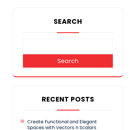
SEARCH
Search
RECENT POSTS
Create Functional and Elegant
Spaces with Vectors n Scalars