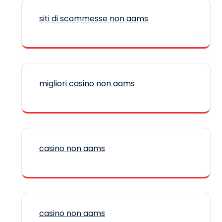
siti di scommesse non aams
migliori casino non aams
casino non aams
casino non aams