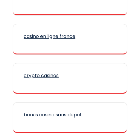
casino en ligne france
crypto casinos
bonus casino sans depot